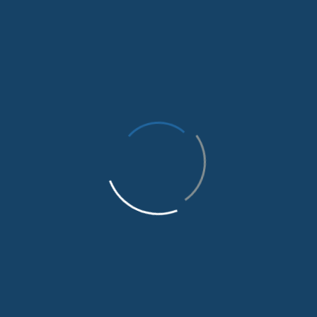
hibeyên şaredariyan de rawestiya.
Di pêşkêşiya ku ji aliyê Pisporê Projeyan a Şaredariya
Peyasê Erdal Ozçelîk ve hat kirin de, li ser pêvajoyên
pêşxistina projeyan, Birêvebirina Çerxa Projeyan û
qonaxên bingehîn, analîza hempar, analîza rewşa heyî,
kêmasiyên ku di pratîkê de tên rastkirin û rêbazên
çareserkirina wan, her wiha têgehên bingehîn de
rawestiya.Di rûniştina sibê de dê bi beşdaran re xebata
nivîsandina projeyan ya pratîk were meşandin.