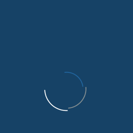
Kayapınar Belediyesi’nden Proje Uzmanı
Erdal Özçelik
tarafından yapılan sunumda, proje geliştirme süreçleri,
Proje Döngüsü Yönetimi ve temel aşamaları, paydaş
analizi, mevcut durum analizi, uygulamada sık
karşılaşılan eksiklikler ve bunların giderilme
yöntemleriyle temel kavramlar üzerinde duruldu.
Eğitimin yarınki oturumunda katılımcılarla beraber
uygulamalı proje yazım çalışması gerçekleştirilecek.