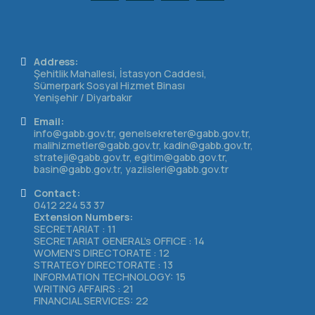
Address:
Şehitlik Mahallesi, İstasyon Caddesi,
Sümerpark Sosyal Hizmet Binası
Yenişehir / Diyarbakır
Email:
info@gabb.gov.tr, genelsekreter@gabb.gov.tr,
malihizmetler@gabb.gov.tr, kadin@gabb.gov.tr,
strateji@gabb.gov.tr, egitim@gabb.gov.tr,
basin@gabb.gov.tr, yaziisleri@gabb.gov.tr
Contact:
0412 224 53 37
Extension Numbers:
SECRETARIAT : 11
SECRETARIAT GENERAL's OFFICE : 14
WOMEN'S DIRECTORATE : 12
STRATEGY DIRECTORATE : 13
INFORMATION TECHNOLOGY: 15
WRITING AFFAIRS : 21
FINANCIAL SERVICES: 22