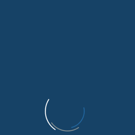
e Mevzuatı Eğitimi’ Düzenlendi
lerinin teknik kapasitelerinin geliştirilmesi amacıyla Birliği
’nin ikinci etabı, Van İpekyolu Belediyesi Berivan Kültür ve 