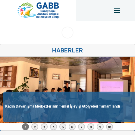
HABERLER
Viyana Belediyesi ile Toplumsal Cinsiyete Duyarlı Bütçeleme Toplantısı
Gerçekleştirildi
1
2
3
4
5
6
7
8
9
10