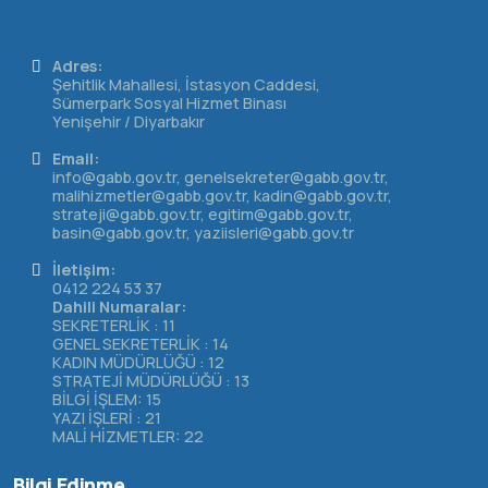
Adres:
Şehitlik Mahallesi, İstasyon Caddesi,
Sümerpark Sosyal Hizmet Binası
Yenişehir / Diyarbakır
Email:
info@gabb.gov.tr, genelsekreter@gabb.gov.tr,
malihizmetler@gabb.gov.tr, kadin@gabb.gov.tr,
strateji@gabb.gov.tr, egitim@gabb.gov.tr,
basin@gabb.gov.tr, yaziisleri@gabb.gov.tr
İletişim:
0412 224 53 37
Dahili Numaralar:
SEKRETERLİK : 11
GENEL SEKRETERLİK : 14
KADIN MÜDÜRLÜĞÜ : 12
STRATEJİ MÜDÜRLÜĞÜ : 13
BİLGİ İŞLEM: 15
YAZI İŞLERİ : 21
MALİ HİZMETLER: 22
Bilgi Edinme