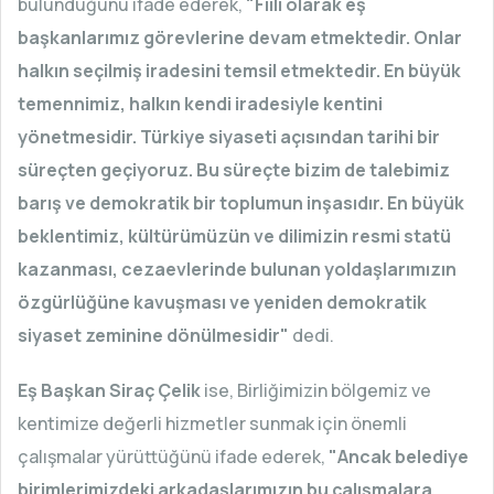
bulunduğunu ifade ederek,
"Fiili olarak eş
başkanlarımız görevlerine devam etmektedir. Onlar
halkın seçilmiş iradesini temsil etmektedir. En büyük
temennimiz, halkın kendi iradesiyle kentini
yönetmesidir. Türkiye siyaseti açısından tarihi bir
süreçten geçiyoruz. Bu süreçte bizim de talebimiz
barış ve demokratik bir toplumun inşasıdır. En büyük
beklentimiz, kültürümüzün ve dilimizin resmi statü
kazanması, cezaevlerinde bulunan yoldaşlarımızın
özgürlüğüne kavuşması ve yeniden demokratik
siyaset zeminine dönülmesidir"
dedi.
Eş Başkan Siraç Çelik
ise, Birliğimizin bölgemiz ve
kentimize değerli hizmetler sunmak için önemli
çalışmalar yürüttüğünü ifade ederek,
"Ancak belediye
birimlerimizdeki arkadaşlarımızın bu çalışmalara