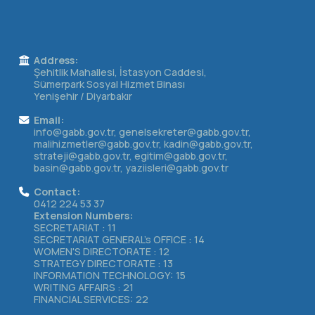
Address:
Şehitlik Mahallesi, İstasyon Caddesi,
Sümerpark Sosyal Hizmet Binası
Yenişehir / Diyarbakır
Email:
info@gabb.gov.tr, genelsekreter@gabb.gov.tr,
malihizmetler@gabb.gov.tr, kadin@gabb.gov.tr,
strateji@gabb.gov.tr, egitim@gabb.gov.tr,
basin@gabb.gov.tr, yaziisleri@gabb.gov.tr
Contact:
0412 224 53 37
Extension Numbers:
SECRETARIAT : 11
SECRETARIAT GENERAL's OFFICE : 14
WOMEN'S DIRECTORATE : 12
STRATEGY DIRECTORATE : 13
INFORMATION TECHNOLOGY: 15
WRITING AFFAIRS : 21
FINANCIAL SERVICES: 22