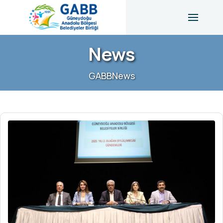
News
GABB
News