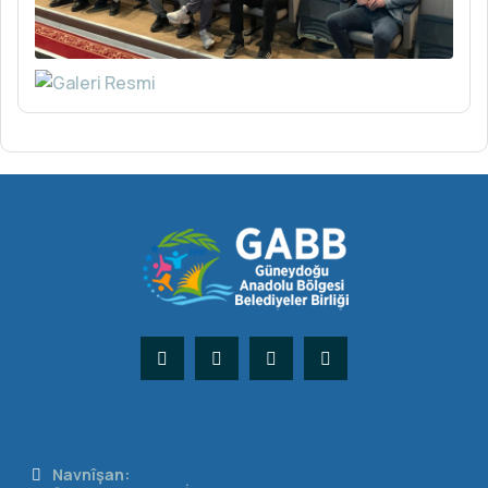
Navnîşan: