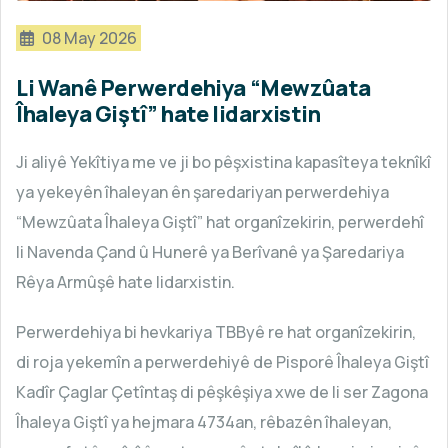
08 May 2026
Li Wanê Perwerdehiya “Mewzûata
Îhaleya Giştî” hate lidarxistin
Ji aliyê Yekîtiya me ve ji bo pêşxistina kapasîteya teknîkî
ya yekeyên îhaleyan ên şaredariyan perwerdehiya
“Mewzûata Îhaleya Giştî” hat organîzekirin, perwerdehî
li Navenda Çand û Hunerê ya Berîvanê ya Şaredariya
Rêya Armûşê hate lidarxistin.
Perwerdehiya bi hevkariya TBByê re hat organîzekirin,
di roja yekemîn a perwerdehiyê de Pisporê Îhaleya Giştî
Kadîr Çaglar Çetîntaş di pêşkêşiya xwe de li ser Zagona
Îhaleya Giştî ya hejmara 4734an, rêbazên îhaleyan,