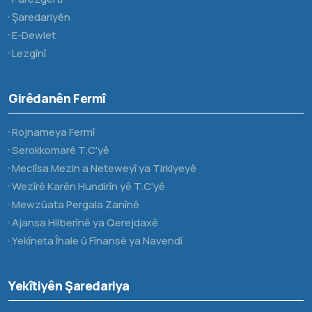
Şaredariyên
E-Dewlet
Lezgînî
Girêdanên Fermî
Rojnameya Fermî
Serokkomarê T.C'yê
Meclîsa Mezin a Neteweyî ya Tirkiyeyê
Wezîrê Karên Hundirîn yê T.C'yê
Mewzûata Pergala Zanînê
Ajansa Hilberînê ya Qerejdaxê
Yekîneta Îhale û Fînansê ya Navendî
Yekîtiyên Şaredariya