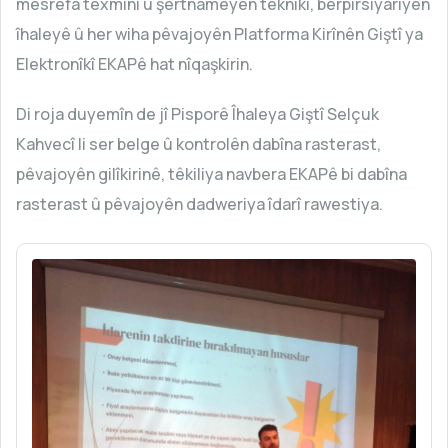
mesrefa têxmînî û şertnameyên teknîkî, berpirsiyariyên
îhaleyê û her wiha pêvajoyên Platforma Kirînên Giştî ya
Elektronîkî EKAPê hat nîqaşkirin.
Di roja duyemîn de jî Pisporê Îhaleya Giştî Selçuk
Kahvecî li ser belge û kontrolên dabîna rasterast,
pêvajoyên gilîkirinê, têkiliya navbera EKAPê bi dabîna
rasterast û pêvajoyên dadweriya îdarî rawestiya.