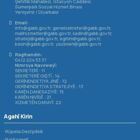
Şehitlik Mahallesi, İstasyon Caddesi,
Sümerpark Sosyal Hizmet Binası
Yenişehir / Diyarbakır
Email:
info@gabb.gov.tr, genelsekreter@gabb.gov.tr,
malihizmetler@gabb.gov.tr, kadin@gabb.gov.tr,
strateji@gabb.gov.tr, egitim@gabb.gov.tr,
basin@gabb.gov.tr, yaziisleri@gabb.gov.tr
Ragihandin:
0412 224 53 37
Nimroya Navxweyî:
SEKRETERÎ : 11
SEKRETERÊ GIŞTÎ : 14
GERÎNENDETİYA JİNÊ : 12
GERÎNENDETİYA STRATEJİYÊ : 13
KARÊN DANESAZİYÊ: 15
KARÊN NIVÎSÊ : 21
XİZMETÊN DARAYÎ: 22
Agahî Kirin
Rûpela Destpêkê
Parêzgertî